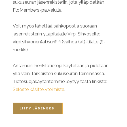
sukuseuran jäsenrekisteriin, jota ylläpidetään
FloMembers-palvelulla.
Voit myös lähettää sähköpostia suoraan
jäsenrekisterin ylläpitäjälle Virpi Sihvoselle:
virpi.sihvonen(at)surffi.fi (vaihda (at)-tilalle @-
merkki).
Antamiasi henkilötietoja käytetään ja pidetään
yllä vain Tarkiaisten sukuseuran toiminnassa.
Tietosuojakäytäntömme löytyy tästä linkistä:
Seloste käsittelytoimista
.
LIITY JÄSENEKSI