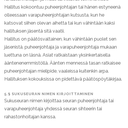
Hallitus kokoontuu puheenjohtajan tai hänen estyneenä
olleessaan varapuheenjohtajan kutsusta, kun he
katsovat siihen olevan aihetta tai kun vähintään kaksi
hallituksen jäsentä sitä vaatii.
Hallitus on päätösvaltainen, kun vähintään puolet sen
jäsenistä, puheenjohtaja ja varapuheenjohtaja mukaan
luettuna on läsnä. Asiat ratkaistaan yksinkertaisella
ääntenenemmistöllä. Äänten mennessä tasan ratkaisee
puheenjohtajan mielipide, vaaleissa kuitenkin arpa.
Hallituksen kokouksissa on pidettävä päätöspöytäkirjaa.
5.§ SUKUSEURAN NIMEN KIRJOITTAMINEN
Sukuseuran nimen kirjoittaa seuran puheenjohtaja tai
varapuheenjohtaja yhdessä seuran sihteerin tai
rahastonhoitajan kanssa.