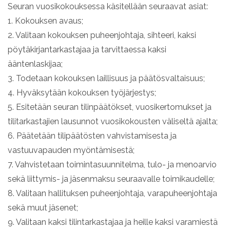
Seuran vuosikokouksessa käsitellään seuraavat asiat:
1. Kokouksen avaus;
2. Valitaan kokouksen puheenjohtaja, sihteeri, kaksi
pöytäkirjantarkastajaa ja tarvittaessa kaksi
ääntenlaskijaa;
3. Todetaan kokouksen laillisuus ja päätösvaltaisuus;
4. Hyväksytään kokouksen työjärjestys;
5. Esitetään seuran tilinpäätökset, vuosikertomukset ja
tilitarkastajien lausunnot vuosikokousten väliseltä ajalta;
6. Päätetään tilipäätösten vahvistamisesta ja
vastuuvapauden myöntämisestä;
7. Vahvistetaan toimintasuunnitelma, tulo- ja menoarvio
sekä liittymis- ja jäsenmaksu seuraavalle toimikaudelle;
8. Valitaan hallituksen puheenjohtaja, varapuheenjohtaja
sekä muut jäsenet;
9. Valitaan kaksi tilintarkastajaa ja heille kaksi varamiestä