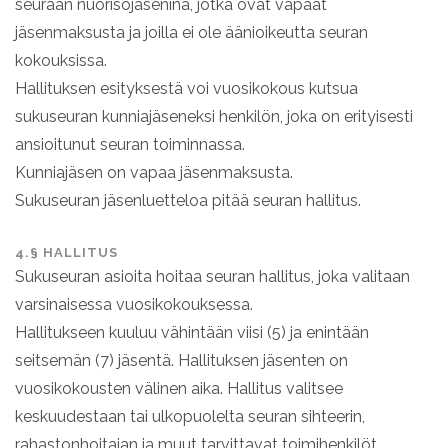
seuraan nuorisojäseninä, jotka ovat vapaat
jäsenmaksusta ja joilla ei ole äänioikeutta seuran
kokouksissa.
Hallituksen esityksestä voi vuosikokous kutsua
sukuseuran kunniajäseneksi henkilön, joka on erityisesti
ansioitunut seuran toiminnassa.
Kunniajäsen on vapaa jäsenmaksusta.
Sukuseuran jäsenluetteloa pitää seuran hallitus.
4.§ HALLITUS
Sukuseuran asioita hoitaa seuran hallitus, joka valitaan
varsinaisessa vuosikokouksessa.
Hallitukseen kuuluu vähintään viisi (5) ja enintään
seitsemän (7) jäsentä. Hallituksen jäsenten on
vuosikokousten välinen aika. Hallitus valitsee
keskuudestaan tai ulkopuolelta seuran sihteerin,
rahastonhoitajan ja muut tarvittavat toimihenkilöt.