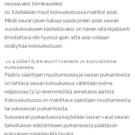
seuraavaksi toimikaudeksi;
10. Käsitellään muut kokouskutsussa mainitut asiat.
Mikäli seuran jäsen haluaa saada jonkin asian seuran
vuosikokoukseen käsiteltäväksi, on hänen siitä kirjallisesti
ilmoitettava niin hyvissä ajoin, että asia voidaan
sisällyttää kokouskutsuun.
10.§ SÄÄNTÖJEN MUUTTAMINEN JA SUKUSEURAN
PURKAMINEN
Päätös sääntöjen muuttumisesta ja seuran purkamisesta
on tehtävä seuran kokouksessa vähintään kolme
neljäsosaa (3/4) enemmistöllä annetuista äänistä.
Kokouskutsussa on mainittava sääntöjen muuttamisesta
tai sukuseuran purkamisesta.
Sukuseuran purkautuessa käytetään seuran varat seuran
tarkoituksen edistämiseen purkamisesta päättävän
kokouksen määräävällä tavalla.