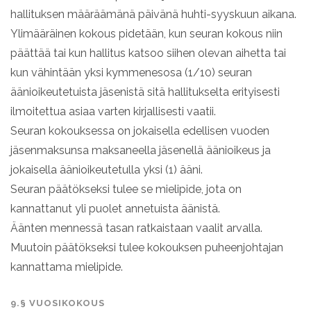
hallituksen määräämänä päivänä huhti-syyskuun aikana.
Ylimääräinen kokous pidetään, kun seuran kokous niin
päättää tai kun hallitus katsoo siihen olevan aihetta tai
kun vähintään yksi kymmenesosa (1/10) seuran
äänioikeutetuista jäsenistä sitä hallitukselta erityisesti
ilmoitettua asiaa varten kirjallisesti vaatii.
Seuran kokouksessa on jokaisella edellisen vuoden
jäsenmaksunsa maksaneella jäsenellä äänioikeus ja
jokaisella äänioikeutetulla yksi (1) ääni.
Seuran päätökseksi tulee se mielipide, jota on
kannattanut yli puolet annetuista äänistä.
Äänten mennessä tasan ratkaistaan vaalit arvalla.
Muutoin päätökseksi tulee kokouksen puheenjohtajan
kannattama mielipide.
9.§ VUOSIKOKOUS