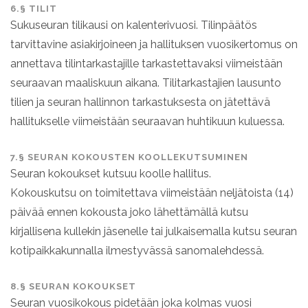
6.§ TILIT
Sukuseuran tilikausi on kalenterivuosi. Tilinpäätös
tarvittavine asiakirjoineen ja hallituksen vuosikertomus on
annettava tilintarkastajille tarkastettavaksi viimeistään
seuraavan maaliskuun aikana. Tilitarkastajien lausunto
tilien ja seuran hallinnon tarkastuksesta on jätettävä
hallitukselle viimeistään seuraavan huhtikuun kuluessa.
7.§ SEURAN KOKOUSTEN KOOLLEKUTSUMINEN
Seuran kokoukset kutsuu koolle hallitus.
Kokouskutsu on toimitettava viimeistään neljätoista (14)
päivää ennen kokousta joko lähettämällä kutsu
kirjallisena kullekin jäsenelle tai julkaisemalla kutsu seuran
kotipaikkakunnalla ilmestyvässä sanomalehdessä.
8.§ SEURAN KOKOUKSET
Seuran vuosikokous pidetään joka kolmas vuosi