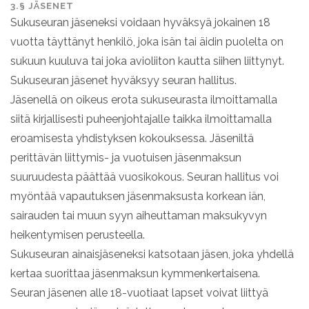
3.§ JÄSENET
Sukuseuran jäseneksi voidaan hyväksyä jokainen 18
vuotta täyttänyt henkilö, joka isän tai äidin puolelta on
sukuun kuuluva tai joka avioliiton kautta siihen liittynyt.
Sukuseuran jäsenet hyväksyy seuran hallitus.
Jäsenellä on oikeus erota sukuseurasta ilmoittamalla
siitä kirjallisesti puheenjohtajalle taikka ilmoittamalla
eroamisesta yhdistyksen kokouksessa. Jäseniltä
perittävän liittymis- ja vuotuisen jäsenmaksun
suuruudesta päättää vuosikokous. Seuran hallitus voi
myöntää vapautuksen jäsenmaksusta korkean iän,
sairauden tai muun syyn aiheuttaman maksukyvyn
heikentymisen perusteella.
Sukuseuran ainaisjäseneksi katsotaan jäsen, joka yhdellä
kertaa suorittaa jäsenmaksun kymmenkertaisena.
Seuran jäsenen alle 18-vuotiaat lapset voivat liittyä