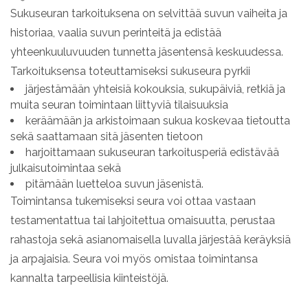
Sukuseuran tarkoituksena on selvittää suvun vaiheita ja
historiaa, vaalia suvun perinteitä ja edistää
yhteenkuuluvuuden tunnetta jäsentensä keskuudessa.
Tarkoituksensa toteuttamiseksi sukuseura pyrkii
järjestämään yhteisiä kokouksia, sukupäiviä, retkiä ja
muita seuran toimintaan liittyviä tilaisuuksia
keräämään ja arkistoimaan sukua koskevaa tietoutta
sekä saattamaan sitä jäsenten tietoon
harjoittamaan sukuseuran tarkoitusperiä edistävää
julkaisutoimintaa sekä
pitämään luetteloa suvun jäsenistä.
Toimintansa tukemiseksi seura voi ottaa vastaan
testamentattua tai lahjoitettua omaisuutta, perustaa
rahastoja sekä asianomaisella luvalla järjestää keräyksiä
ja arpajaisia. Seura voi myös omistaa toimintansa
kannalta tarpeellisia kiinteistöjä.