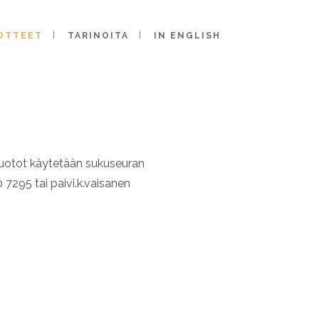
OTTEET
TARINOITA
IN ENGLISH
ituotot käytetään sukuseuran
 7295 tai paivi.k.vaisanen