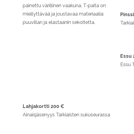
painettu värillinen vaakuna. T‑paita on
miellyttävää ja joustavaa materiaalia:
Pinss
puuvillan ja elastaanin sekoitetta.
Tarkia
Essu 
Essu T
Lahjakortti 200 €
Ainaisjäsenyys Tarkiaisten sukuseurassa