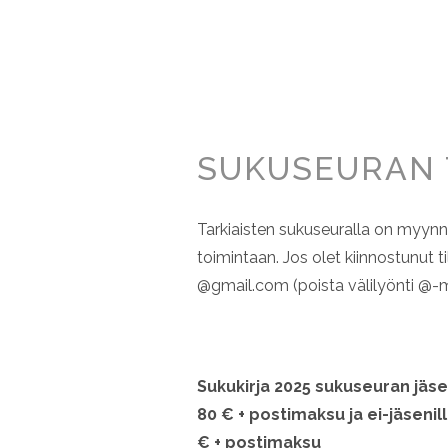
SUKUSEURAN 
Tarkiaisten sukuseuralla on myynn
toimintaan. Jos olet kiinnostunut t
@gmail.com (poista välilyönti @-m
Sukukirja 2025 sukuseuran jäse
80 € + postimaksu ja ei-jäsenil
€ + postimaksu