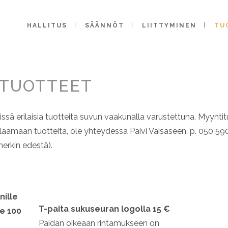
HALLITUS
SÄÄNNÖT
LIITTYMINEN
TU
TUOTTEET
issä erilaisia tuotteita suvun vaakunalla varustettuna. Myynt
ilaamaan tuotteita, ole yhteydessä Päivi Väisäseen, p. 050 590
erkin edestä).
nille
T-paita sukuseuran logolla 15 €
le 100
Paidan oikeaan rintamukseen on