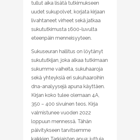
tullut aika lisätä tutkimukseen
uudet sukupolvet, korjata kirjaan
livahtaneet virheet sekä jatkaa
sukututkimusta 1600-luvulta
eteenpäin menneisyyteen.
Sukuseuran hallitus on löytänyt
sukututkijan, joka alkaa tutkimaan
sukumme vaiheita, sukuhaaroja
sekä yhteyksiä eri sukuhaaroihin
dna-analyysejä apuna käyttäen.
Kirjan koko tulee olemaan 4A,
350 – 400 sivuinen teos. Kirja
valmistunee vuoden 2022
loppuun mennessä. Tähän
päivitykseen tarvitsemme
kaikkien Tarkiaisten apua: juttuja,