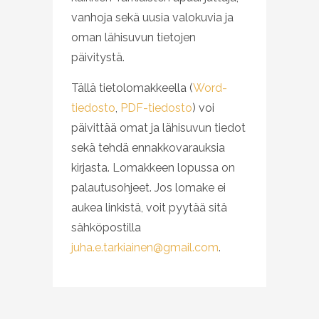
vanhoja sekä uusia valokuvia ja
oman lähisuvun tietojen
päivitystä.
Tällä tietolomakkeella (
Word-
tiedosto
,
PDF-tiedosto
) voi
päivittää omat ja lähisuvun tiedot
sekä tehdä ennakkovarauksia
kirjasta. Lomakkeen lopussa on
palautusohjeet. Jos lomake ei
aukea linkistä, voit pyytää sitä
sähköpostilla
juha.e.tarkiainen@gmail.com
.