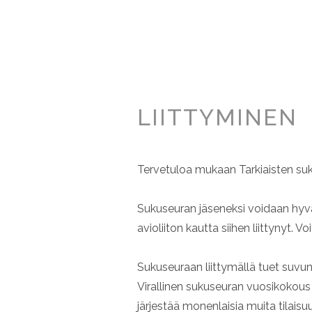
LIITTYMINEN
Tervetuloa mukaan Tarkiaisten suk
Sukuseuran jäseneksi voidaan hyväk
avioliiton kautta siihen liittynyt.
Sukuseuraan liittymällä tuet suvun 
Virallinen sukuseuran vuosikokous j
järjestää monenlaisia muita tilaisu