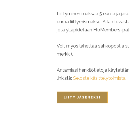
Liittyminen maksaa 5 euroa ja jäse
euroa liittymismaksu. Alla olevasta
jota ylläpidetään FloMembers-palv
Voit myös lähettää sähköpostia suora
merkki).
Antamiasi henkilötietoja käytetää
linkistä:
Seloste käsittelytoimista
.
LIITY JÄSENEKSI