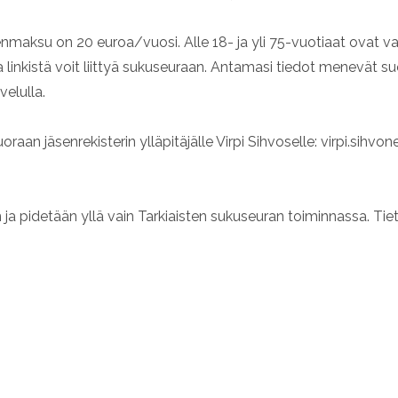
nmaksu on 20 euroa/vuosi. Alle 18- ja yli 75-vuotiaat ovat vap
 linkistä voit liittyä sukuseuraan. Antamasi tiedot menevät su
elulla.
an jäsenrekisterin ylläpitäjälle Virpi Sihvoselle: virpi.sihvonen(
n ja pidetään yllä vain Tarkiaisten sukuseuran toiminnassa. 