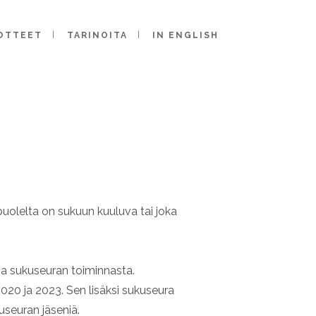
OTTEET
TARINOITA
IN ENGLISH
puolelta on sukuun kuuluva tai joka
toa sukuseuran toiminnasta.
2020 ja 2023. Sen lisäksi sukuseura
useuran jäseniä.