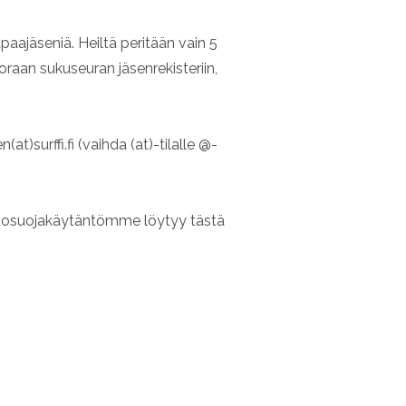
aajäseniä. Heiltä peritään vain 5
oraan sukuseuran jäsenrekisteriin,
at)surffi.fi (vaihda (at)-tilalle @-
Tietosuojakäytäntömme löytyy tästä