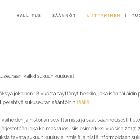
HALLITUS
SÄÄNNÖT
LIITTYMINEN
TU
useuraan, kaikki sukuun kuuluvat!
syä jokainen 18 vuotta täyttänyt henkilö, joka isän tai äidin 
 Voit perehtyä sukuseuran sääntöihin
täällä
.
vaiheiden ja historian selvittämistä ja saat säännöllisesti tie
ärjestetään joka kolmas vuosi, siis esimerkiksi vuosina 2017, 
uksia tavata sukuun kuuluvia ihmisiä ja niistä informoidaan suk