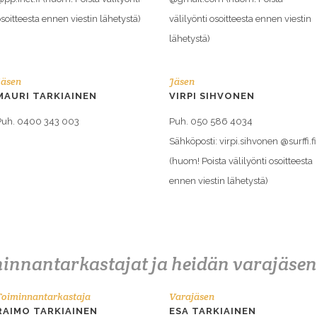
soitteesta ennen viestin lähetystä)
välilyönti osoitteesta ennen viestin
lähetystä)
Jäsen
Jäsen
MAURI TARKIAINEN
VIRPI SIHVONEN
Puh. 0400 343 003
Puh. 050 586 4034
Sähköposti: virpi.sihvonen @surffi.fi
(huom! Poista välilyönti osoitteesta
ennen viestin lähetystä)
innantarkastajat ja heidän varajäse
Toiminnantarkastaja
Varajäsen
RAIMO TARKIAINEN
ESA TARKIAINEN