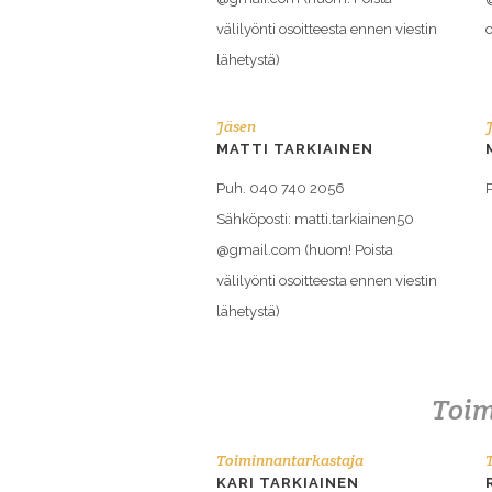
välilyönti osoitteesta ennen viestin
o
lähetystä)
Jäsen
MATTI TARKIAINEN
Puh. 040 740 2056
Sähköposti: matti.tarkiainen50
@gmail.com (huom! Poista
välilyönti osoitteesta ennen viestin
lähetystä)
Toim
Toiminnantarkastaja
KARI TARKIAINEN