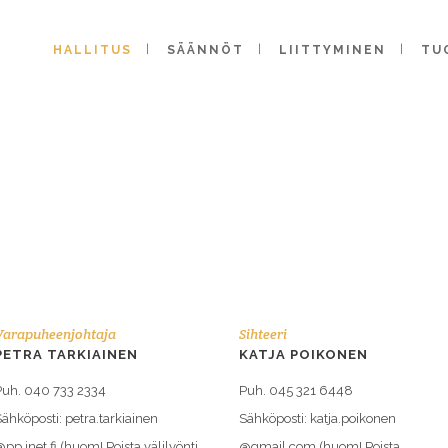
HALLITUS
SÄÄNNÖT
LIITTYMINEN
TU
Varapuheenjohtaja
Sihteeri
PETRA TARKIAINEN
KATJA POIKONEN
Puh. 040 733 2334
Puh. 045 321 6448
ähköposti: petra.tarkiainen
Sähköposti: katja.poikonen
pp.inet.fi (huom! Poista välilyönti
@gmail.com (huom! Poista