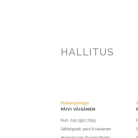
HALLITUS
Puheenjohtaja
PÄIVI VÄISÄNEN
Puh. 050 590 7295
Sähköposti: paivi.k.vaisanen
S
@gmaiI.com (huom! Poista
@