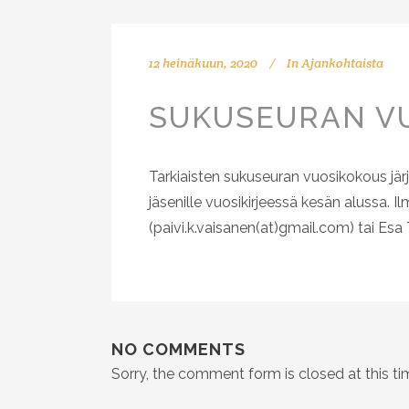
12 heinäkuun, 2020
In
Ajankohtaista
SUKUSEURAN VU
Tarkiaisten sukuseuran vuosikokous jär
jäsenille vuosikirjeessä kesän alussa. I
(paivi.k.vaisanen(at)gmail.com) tai Esa 
NO COMMENTS
Sorry, the comment form is closed at this ti