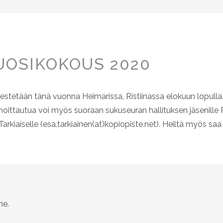
OSIKOKOUS 2020
jestetään tänä vuonna Heimarissa, Ristiinassa elokuun lopulla
lmoittautua voi myös suoraan sukuseuran hallituksen jäsenille P
Tarkiaiselle (esa.tarkiainen(at)kopiopiste.net). Heiltä myös sa
me.