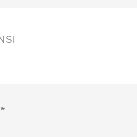
NSI
me.