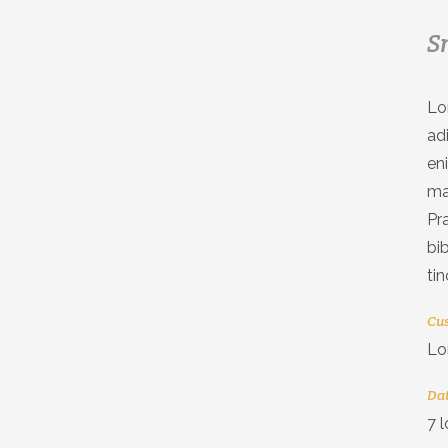
S
Lo
ad
en
ma
Pr
bi
ti
Cus
Lo
Da
7 