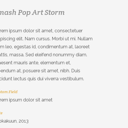
mash Pop Art Storm
rem ipsum dolor sit amet, consectetuer
ipiscing elit. Nam cursus. Morbi ut mi. Nullam
im leo, egestas id, condimentum at, laoreet
ttis, massa. Sed eleifend nonummy diam.
aesent mauris ante, elementum et,
bendum at, posuere sit amet, nibh. Duis
ncidunt lectus quis dui viverra vestibulum.
tom Field
rem ipsum dolor sit amet
te
lokakuun, 2013